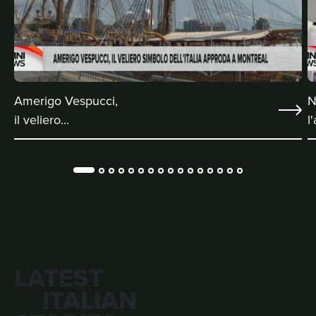
Amerigo Vespucci,
N
il veliero...
l'
LATEST
ITALIAN