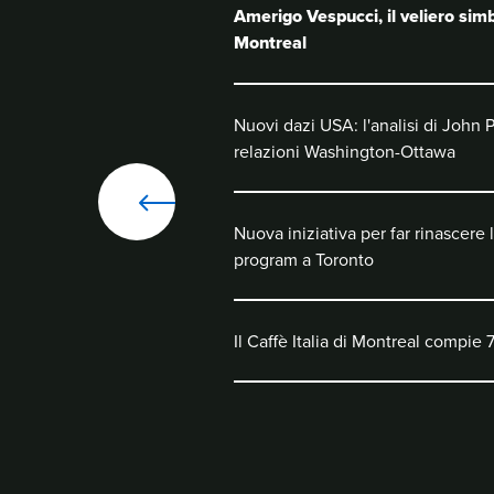
Amerigo Vespucci, il veliero simb
Montreal
Nuovi dazi USA: l'analisi di John P
relazioni Washington-Ottawa
Nuova iniziativa per far rinascere 
program a Toronto
Il Caffè Italia di Montreal compie 