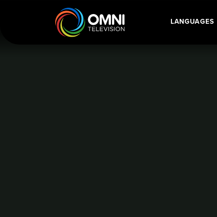
Vaughan, raccolta fondi per l'asilo delle Suore del Sacro Cuore
LANGUAGES
Main Navigatio
Home
Language Category: Italian
Vaughan, raccolt
delle Suore del