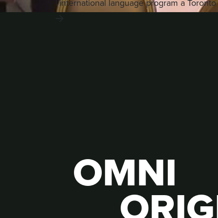
l'international language program a Toronto
OMNI
ORIG