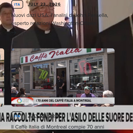
JULY 23, 2026
ITA
Nuovi dazi USA: l'analisi di John Parisella,
esperto relazioni Washington-Ottawa
JULY 23, 2026
ITA
Il Caffè Italia di Montreal compie 70 anni