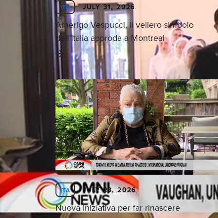
JULY 31, 2026
ITA
Amerigo Vespucci, il veliero simbolo
dell’Italia approda a Montreal
JULY 23, 2026
ITA
Nuova iniziativa per far rinascere