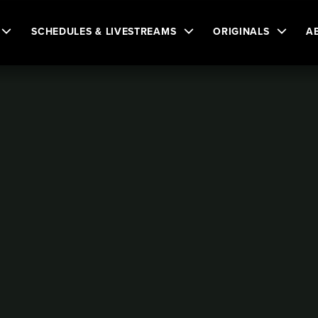
SCHEDULES & LIVESTREAMS
ORIGINALS
A
n
她对推动多元文化和保存历史的杰出贡献。
rin
前公民法官萧美珍获颁安省勋章
美珍获颁安省勋章