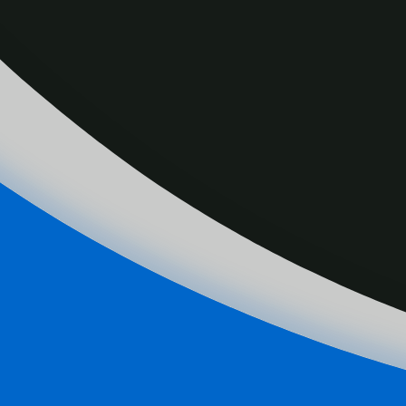
前公民法官萧美珍，获省督颁授象征安省最高
的杰出贡献。