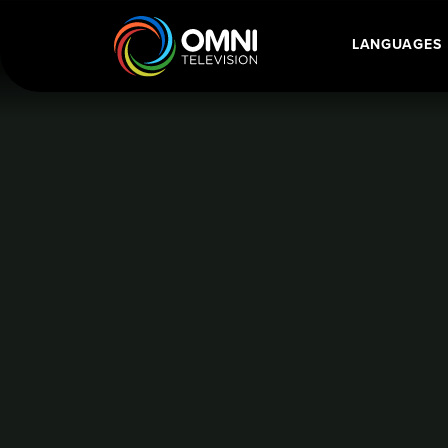
前公民法官萧美珍获颁安省勋章
LANGUAGES
Main Navigatio
前公民法官萧美珍，获省督颁授象征安省最高荣誉的安省勋章，表扬
Home
Language Category: Manda
前公民法官萧