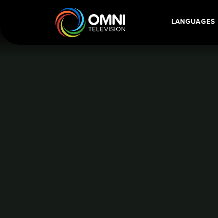
亚裔加拿大人历史被安省教育体系长期边缘化
LANGUAGES
Main Navigatio
Home
Language Category: Manda
亚裔加拿大人
长期边缘化