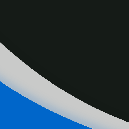
加拿大中国专业人士协会CPAC研究院公布的
被歧视经历, 在安省教育体系长期被边缘化。
吁政府和教育系统立即进行改革。请看杨捷的